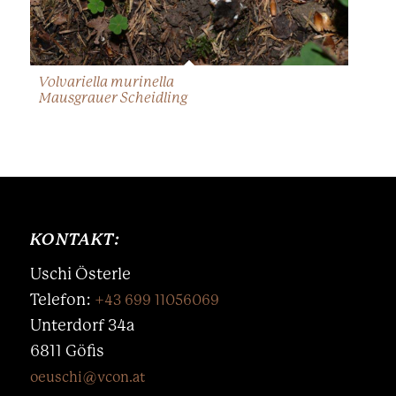
Volvariella murinella
Mausgrauer Scheidling
KONTAKT:
Uschi Österle
Telefon:
+43 699 11056069
Unterdorf 34a
6811 Göfis
oeuschi@vcon.at