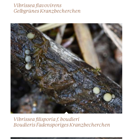
Vibrissea flavovirens
Gelbgrünes Kranzbecherchen
Vibrissea filisporia f. boudieri
Boudieris Fadensporiges Kranzbecherchen