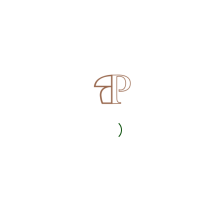
Zurück
KONTAKT:
Uschi Österle
Telefon:
+43 699 11056069
Unterdorf 34a
6811 Göfis