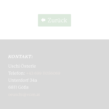
Zurück
KONTAKT:
Uschi Österle
Telefon:
+43 699 11056069
Unterdorf 34a
6811 Göfis
oeuschi@vcon.at