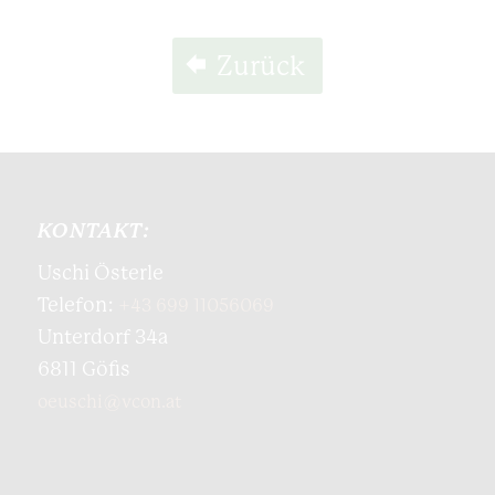
Zurück
KONTAKT:
Uschi Österle
Telefon:
+43 699 11056069
Unterdorf 34a
6811 Göfis
oeuschi@vcon.at